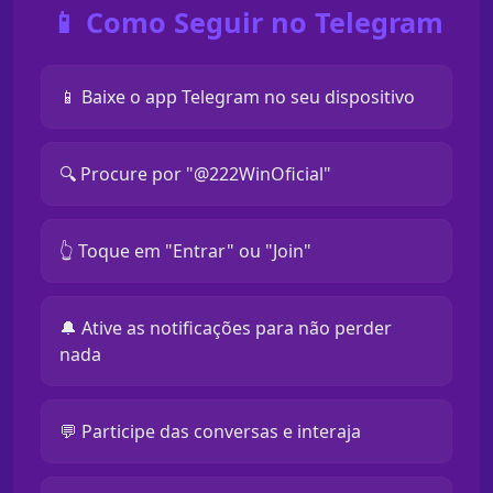
📱 Como Seguir no Telegram
📱 Baixe o app Telegram no seu dispositivo
🔍 Procure por "@222WinOficial"
👆 Toque em "Entrar" ou "Join"
🔔 Ative as notificações para não perder
nada
💬 Participe das conversas e interaja