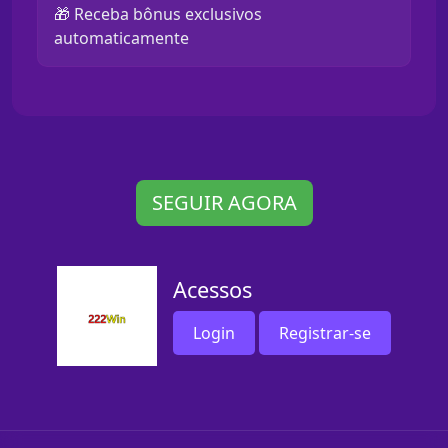
🎁 Receba bônus exclusivos
automaticamente
SEGUIR AGORA
Acessos
Login
Registrar-se