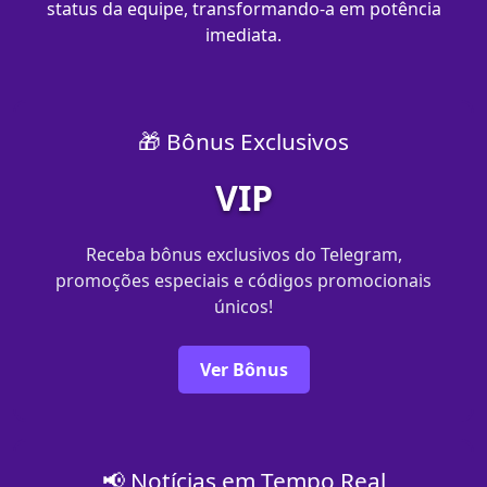
status da equipe, transformando-a em potência
imediata.
🎁 Bônus Exclusivos
VIP
Receba bônus exclusivos do Telegram,
promoções especiais e códigos promocionais
únicos!
Ver Bônus
📢 Notícias em Tempo Real