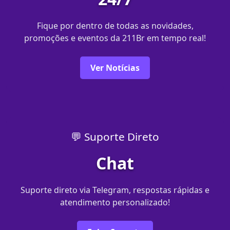
Fique por dentro de todas as novidades,
promoções e eventos da 211Br em tempo real!
Ver Notícias
💬 Suporte Direto
Chat
Suporte direto via Telegram, respostas rápidas e
atendimento personalizado!