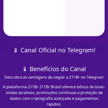
📱 Canal Oficial no Telegram!
📱 Benefícios do Canal
Descubra as vantagens de seguir a 211Br no Telegram
A plataforma 211Br 211Br Brasil oferece bônus de boas-
vindas atrativos, promoções contínuas e proteção de
dados com criptografia avançada e pagamentos
rápidos.