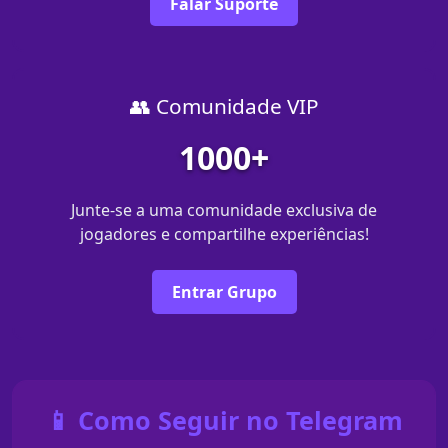
Falar Suporte
👥 Comunidade VIP
1000+
Junte-se a uma comunidade exclusiva de
jogadores e compartilhe experiências!
Entrar Grupo
📱 Como Seguir no Telegram