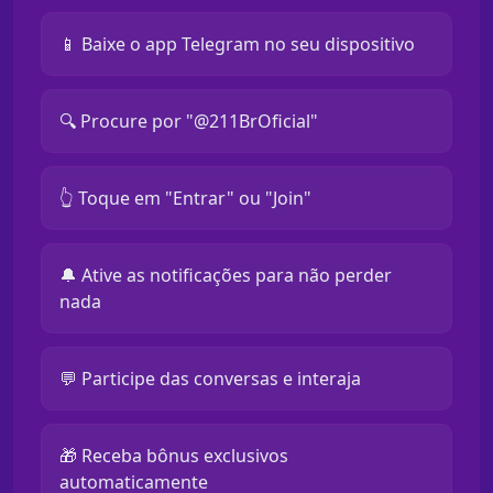
📱 Baixe o app Telegram no seu dispositivo
🔍 Procure por "@211BrOficial"
👆 Toque em "Entrar" ou "Join"
🔔 Ative as notificações para não perder
nada
💬 Participe das conversas e interaja
🎁 Receba bônus exclusivos
automaticamente