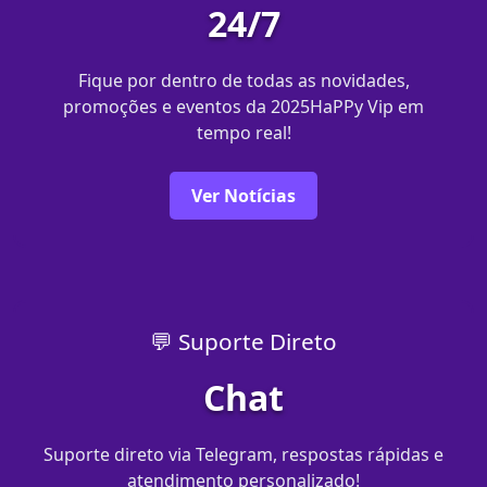
24/7
Fique por dentro de todas as novidades,
promoções e eventos da 2025HaPPy Vip em
tempo real!
Ver Notícias
💬 Suporte Direto
Chat
Suporte direto via Telegram, respostas rápidas e
atendimento personalizado!