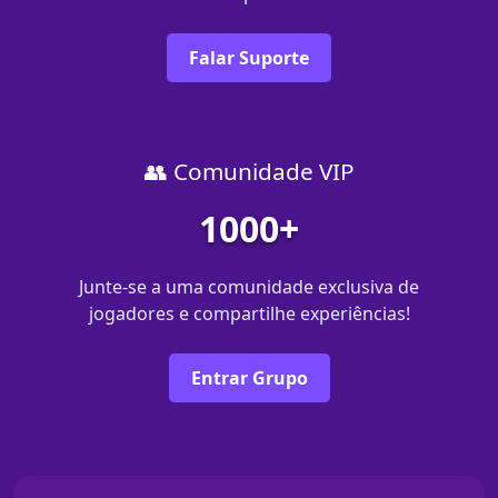
Falar Suporte
👥 Comunidade VIP
1000+
Junte-se a uma comunidade exclusiva de
jogadores e compartilhe experiências!
Entrar Grupo