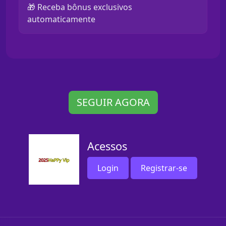
🎁 Receba bônus exclusivos
automaticamente
SEGUIR AGORA
Acessos
Login
Registrar-se