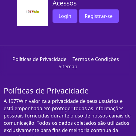
Acessos
Login
Registrar-se
Políticas de Privacidade
Termos e Condições
Sitemap
Políticas de Privacidade
A 1977Win valoriza a privacidade de seus usuários e
está empenhada em proteger todas as informações
pessoais fornecidas durante o uso de nossos canais de
comunicação. Todos os dados coletados são utilizados
exclusivamente para fins de melhoria contínua da