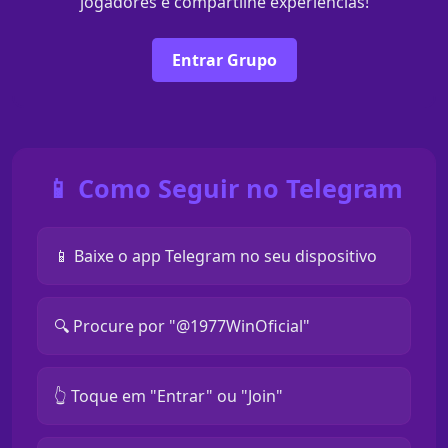
jogadores e compartilhe experiências!
Entrar Grupo
📱 Como Seguir no Telegram
📱 Baixe o app Telegram no seu dispositivo
🔍 Procure por "@1977WinOficial"
👆 Toque em "Entrar" ou "Join"