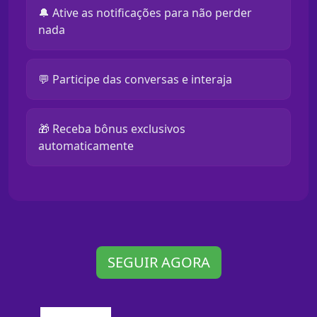
🔔 Ative as notificações para não perder
nada
💬 Participe das conversas e interaja
🎁 Receba bônus exclusivos
automaticamente
SEGUIR AGORA