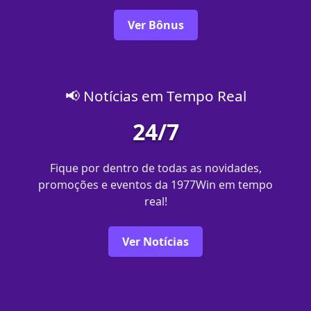
Ver Bônus
📢 Notícias em Tempo Real
24/7
Fique por dentro de todas as novidades,
promoções e eventos da 1977Win em tempo
real!
Ver Notícias