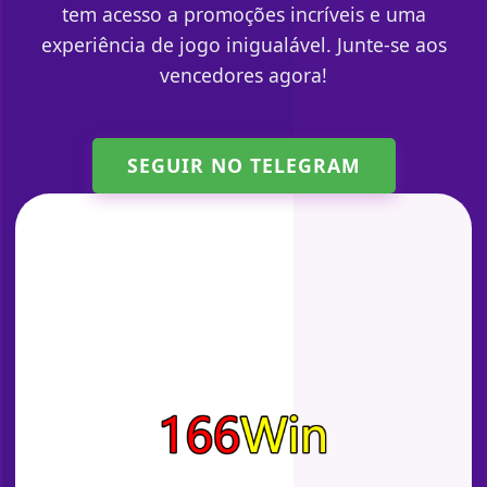
tem acesso a promoções incríveis e uma
experiência de jogo inigualável. Junte-se aos
vencedores agora!
SEGUIR NO TELEGRAM