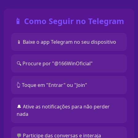
📱 Como Seguir no Telegram
📱 Baixe o app Telegram no seu dispositivo
🔍 Procure por "@166WinOficial"
👆 Toque em "Entrar" ou "Join"
🔔 Ative as notificações para não perder
nada
💬 Participe das conversas e interaja