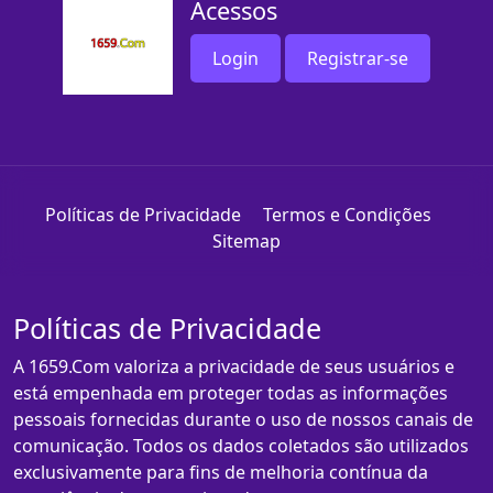
Acessos
Login
Registrar-se
Políticas de Privacidade
Termos e Condições
Sitemap
Políticas de Privacidade
A 1659.Com valoriza a privacidade de seus usuários e
está empenhada em proteger todas as informações
pessoais fornecidas durante o uso de nossos canais de
comunicação. Todos os dados coletados são utilizados
exclusivamente para fins de melhoria contínua da