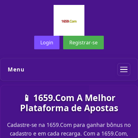
Login
Registrar-se
Menu
📱 1659.Com A Melhor
Plataforma de Apostas
Cadastre-se na 1659.Com para ganhar bônus no
cadastro e em cada recarga. Com a 1659.Com,