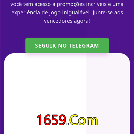
você tem acesso a promoções incríveis e uma
experiência de jogo inigualável. Junte-se aos
vencedores agora!
SEGUIR NO TELEGRAM