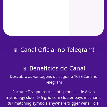
📱 Canal Oficial no Telegram!
📱 Benefícios do Canal
Descubra as vantagens de seguir a 1659.Com no
Telegram
Fortune Dragon represents pinnacle de Asian
mythology slots: 6×5 grid com cluster pays mechanic
(8+ matching symbols anywhere trigger wins), RTP