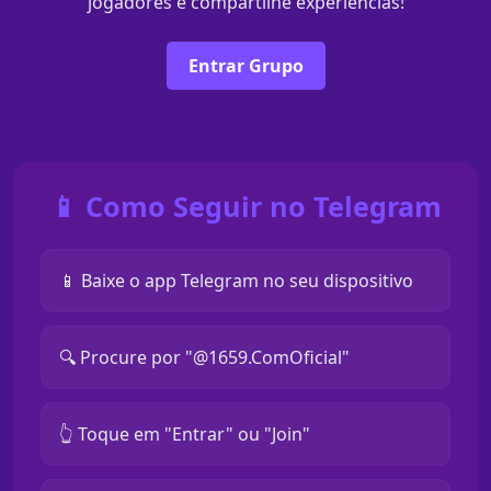
jogadores e compartilhe experiências!
Entrar Grupo
📱 Como Seguir no Telegram
📱 Baixe o app Telegram no seu dispositivo
🔍 Procure por "@1659.ComOficial"
👆 Toque em "Entrar" ou "Join"