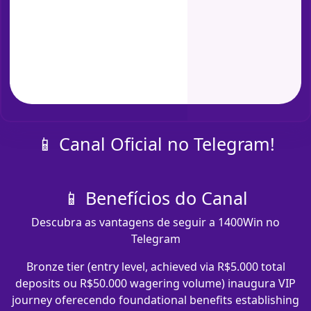
📱 Canal Oficial no Telegram!
📱 Benefícios do Canal
Descubra as vantagens de seguir a 1400Win no
Telegram
Bronze tier (entry level, achieved via R$5.000 total
deposits ou R$50.000 wagering volume) inaugura VIP
journey oferecendo foundational benefits establishing