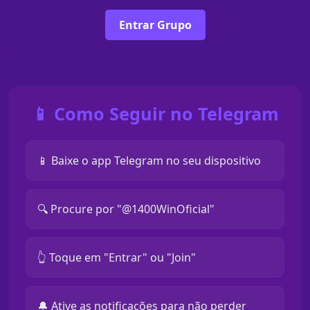
Entrar Grupo
📱 Como Seguir no Telegram
📱 Baixe o app Telegram no seu dispositivo
🔍 Procure por "@1400WinOficial"
👆 Toque em "Entrar" ou "Join"
🔔 Ative as notificações para não perder