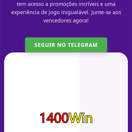
tem acesso a promoções incríveis e uma
experiência de jogo inigualável. Junte-se aos
vencedores agora!
SEGUIR NO TELEGRAM