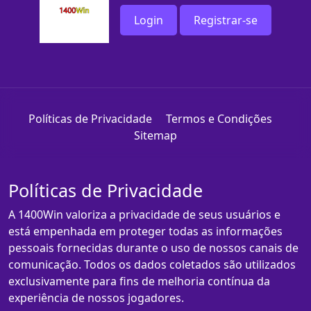
Login
Registrar-se
Políticas de Privacidade
Termos e Condições
Sitemap
Políticas de Privacidade
A 1400Win valoriza a privacidade de seus usuários e
está empenhada em proteger todas as informações
pessoais fornecidas durante o uso de nossos canais de
comunicação. Todos os dados coletados são utilizados
exclusivamente para fins de melhoria contínua da
experiência de nossos jogadores.