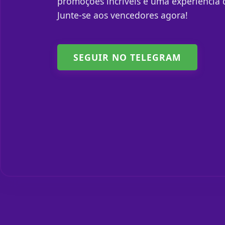
promoções incríveis e uma experiência d
Junte-se aos vencedores agora!
SEGUIR NO TELEGRAM