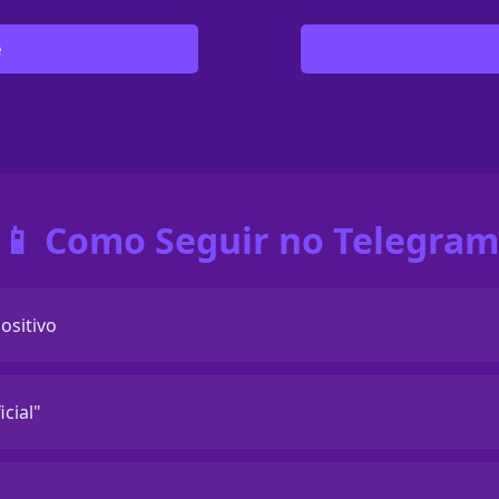
e
📱 Como Seguir no Telegram
ositivo
cial"