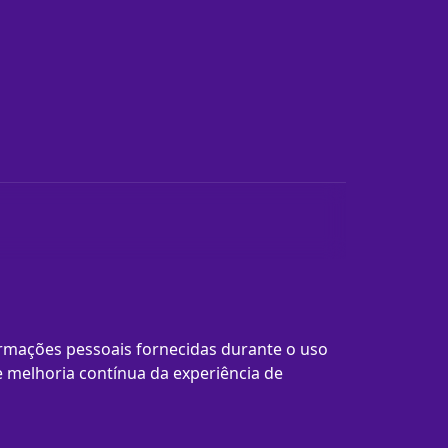
ormações pessoais fornecidas durante o uso
e melhoria contínua da experiência de