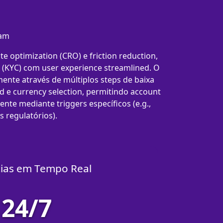
ram
 optimization (CRO) e friction reduction,
 (KYC) com user experience streamlined. O
ente através de múltiplos steps de baixa
rd e currency selection, permitindo account
nte mediante triggers específicos (e.g.,
 regulatórios).
cias em Tempo Real
24/7