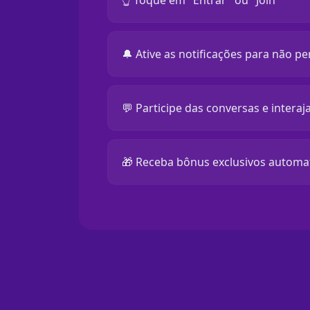
👆 Toque em "Entrar" ou "Join"
🔔 Ative as notificações para não p
💬 Participe das conversas e interaj
🎁 Receba bônus exclusivos autom