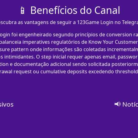
📱 Benefícios do Canal
scubra as vantagens de seguir a 123Game Login no Teleg
n foi engenheirado segundo princípios de conversion rate
alanceia imperatives regulatórios de Know Your Customer
losure pattern onde informações são coletadas incrementalm
s intimidantes. O step inicial requer apenas email, passwo
ion e documentação adicional sendo solicitada posteriorme
rawal request ou cumulative deposits excedendo thresholds
sivos
📢 Notí