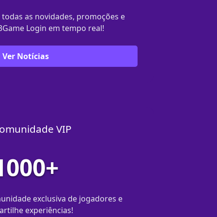
e todas as novidades, promoções e
3Game Login em tempo real!
Ver Notícias
Comunidade VIP
1000+
unidade exclusiva de jogadores e
rtilhe experiências!