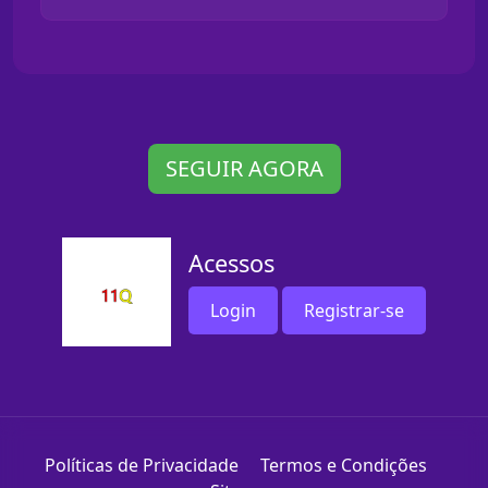
SEGUIR AGORA
Acessos
Login
Registrar-se
Políticas de Privacidade
Termos e Condições