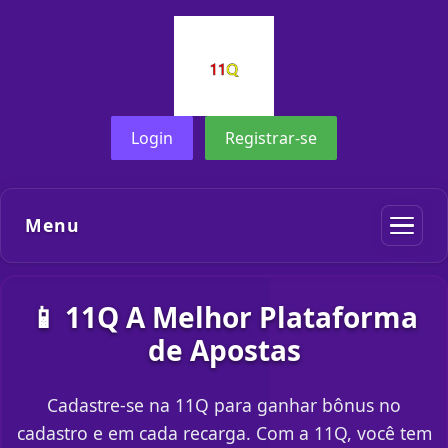
Login
Registrar-se
Menu
📱 11Q A Melhor Plataforma
de Apostas
Cadastre-se na 11Q para ganhar bônus no
cadastro e em cada recarga. Com a 11Q, você tem