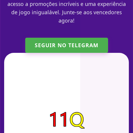
acesso a promoções incríveis e uma experiência
de jogo inigualável. Junte-se aos vencedores
agora!
SEGUIR NO TELEGRAM