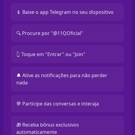
📱 Baixe o app Telegram no seu dispositivo
🔍 Procure por "@11QOficial"
👆 Toque em "Entrar" ou "Join"
🔔 Ative as notificações para não perder
nada
💬 Participe das conversas e interaja
🎁 Receba bônus exclusivos
automaticamente