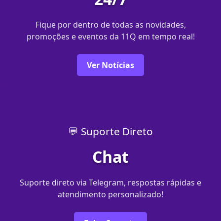
Fique por dentro de todas as novidades,
promoções e eventos da 11Q em tempo real!
Ver Notícias
💬 Suporte Direto
Chat
Suporte direto via Telegram, respostas rápidas e
atendimento personalizado!