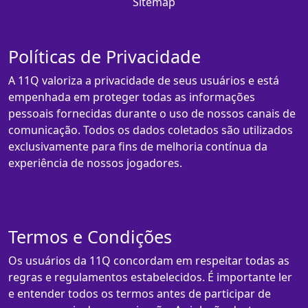
Sitemap
Políticas de Privacidade
A 11Q valoriza a privacidade de seus usuários e está
empenhada em proteger todas as informações
pessoais fornecidas durante o uso de nossos canais de
comunicação. Todos os dados coletados são utilizados
exclusivamente para fins de melhoria contínua da
experiência de nossos jogadores.
Termos e Condições
Os usuários da 11Q concordam em respeitar todas as
regras e regulamentos estabelecidos. É importante ler
e entender todos os termos antes de participar de