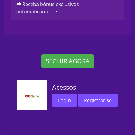
🎁 Receba bônus exclusivos
automaticamente
SEGUIR AGORA
Acessos
Login
Registrar-se