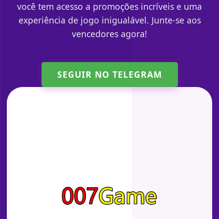
você tem acesso a promoções incríveis e uma
experiência de jogo inigualável. Junte-se aos
vencedores agora!
SEGUIR NO TELEGRAM