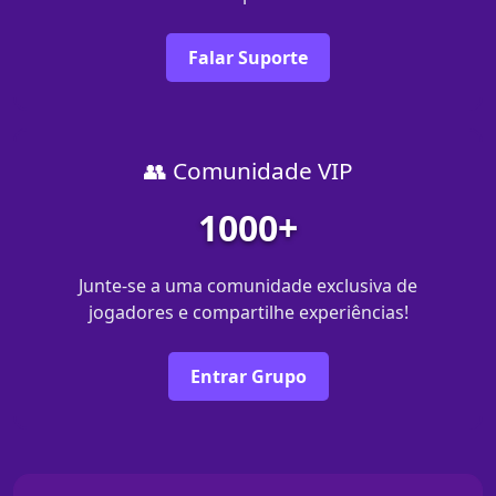
Falar Suporte
👥 Comunidade VIP
1000+
Junte-se a uma comunidade exclusiva de
jogadores e compartilhe experiências!
Entrar Grupo